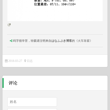
码字很辛苦，转载请注明来自
はなふぶき博客
的
《火车靠窗》
2018-03-27
日志
评论
姓名