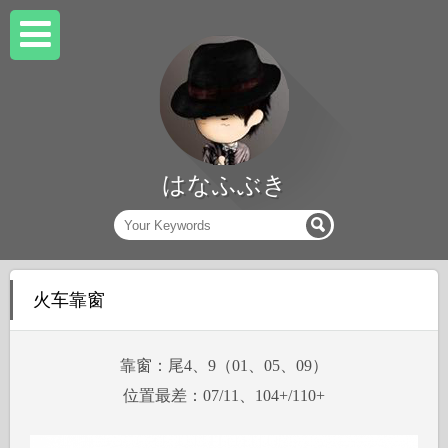
はなふぶき
火车靠窗
靠窗：尾4、9（01、05、09）
位置最差：07/11、104+/110+